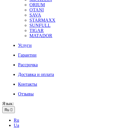
ORIUM
OTANI
SAVA
STARMAXX
SUNFULL
TIGAR
МATADOR
Услуги
Гарантии
Рассрочка
Доставка и оплата
Контакты
Отзывы
Язык:
Ru

Ru
Ua