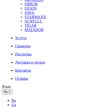
ORIUM
OTANI
SAVA
STARMAXX
SUNFULL
TIGAR
МATADOR
Услуги
Гарантии
Рассрочка
Доставка и оплата
Контакты
Отзывы
Язык:
Ru

Ru
Ua