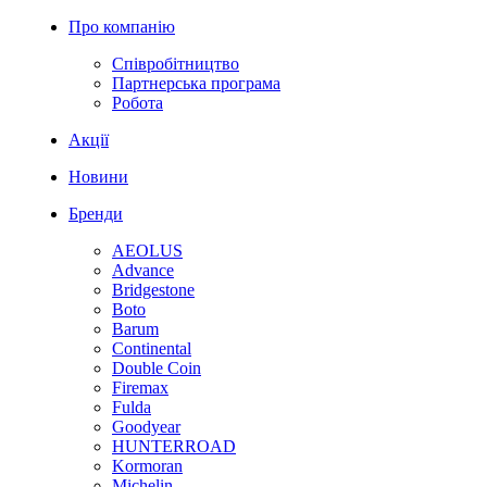
Про компанію
Співробітництво
Партнерська програма
Робота
Акції
Новини
Бренди
AEOLUS
Advance
Bridgestone
Boto
Barum
Continental
Double Coin
Firemax
Fulda
Goodyear
HUNTERROAD
Kormoran
Michelin