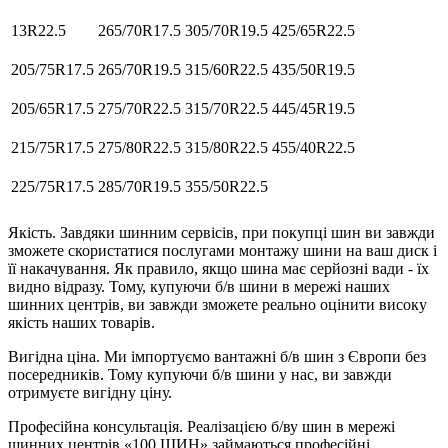
13R22.5
265/70R17.5
305/70R19.5
425/65R22.5
205/75R17.5
265/70R19.5
315/60R22.5
435/50R19.5
205/65R17.5
275/70R22.5
315/70R22.5
445/45R19.5
215/75R17.5
275/80R22.5
315/80R22.5
455/40R22.5
225/75R17.5
285/70R19.5
355/50R22.5
Якість. Завдяки шинним сервісів, при покупці шин ви завжди
зможете скористатися послугами монтажу шини на ваш диск і
її накачування. Як правило, якщо шина має серйозні вади - їх
видно відразу. Тому, купуючи б/в шини в мережі наших
шинних центрів, ви завжди зможете реально оцінити високу
якість наших товарів.
Вигідна ціна. Ми імпортуємо вантажні б/в шин з Європи без
посередників. Тому купуючи б/в шини у нас, ви завжди
отримуєте вигідну ціну.
Професійна консультація. Реалізацією б/ву шин в мережі
шинних центрів «100 ШИН» займаються професійні