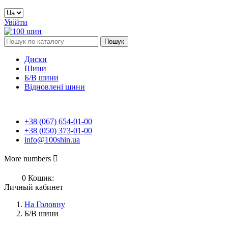
Увійти
Пошук
Диски
Шини
Б/В шини
Відновлені шини
+38 (067) 654-01-00
+38 (050) 373-01-00
info@100shin.ua
More numbers

0
Кошик:
Личный кабинет
На Головну
Б/В шини