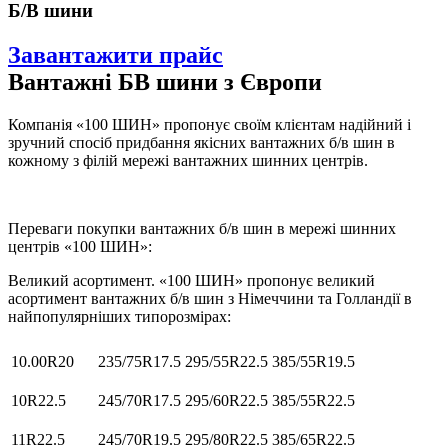
Б/В шини
Завантажити прайс
Вантажні БВ шини з Європи
Компанія «100 ШИН» пропонує своїм клієнтам надійний і
зручний спосіб придбання якісних вантажних б/в шин в
кожному з філій мережі вантажних шинних центрів.
Переваги покупки вантажних б/в шин в мережі шинних
центрів «100 ШИН»:
Великий асортимент. «100 ШИН» пропонує великий
асортимент вантажних б/в шин з Німеччини та Голландії в
найпопулярніших типорозмірах:
10.00R20
235/75R17.5
295/55R22.5
385/55R19.5
10R22.5
245/70R17.5
295/60R22.5
385/55R22.5
11R22.5
245/70R19.5
295/80R22.5
385/65R22.5