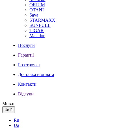
ORIUM
OTANI
Sava
STARMAXX
SUNFULL
TIGAR
Мatador
Послуги
Гарантії
Розстрочка
Доставка и оплата
Контакти
Відгуки
Мова:
Ua

Ru
Ua