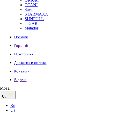
ORIUM
OTANI
Sava
STARMAXX
SUNFULL
TIGAR
Мatador
Послуги
Гарантії
Розстрочка
Доставка и оплата
Контакти
Відгуки
Мова:

Ua
Ru
Ua