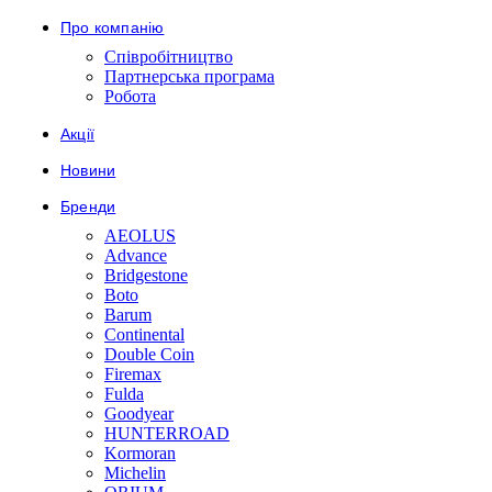
Про компанію
Співробітництво
Партнерська програма
Робота
Акції
Новини
Бренди
AEOLUS
Advance
Bridgestone
Boto
Barum
Continental
Double Coin
Firemax
Fulda
Goodyear
HUNTERROAD
Kormoran
Michelin