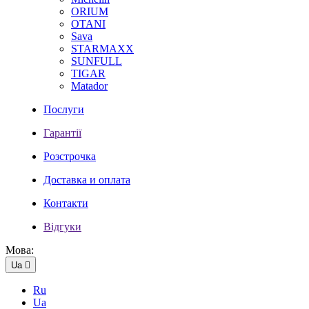
ORIUM
OTANI
Sava
STARMAXX
SUNFULL
TIGAR
Мatador
Послуги
Гарантії
Розстрочка
Доставка и оплата
Контакти
Відгуки
Мова:
Ua

Ru
Ua