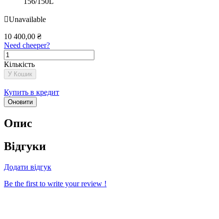
156/150L

Unavailable
10 400,00 ₴
Need cheeper?
Кількість
У Кошик
Купить в кредит
Опис
Відгуки
Додати відгук
Be the first to write your review !