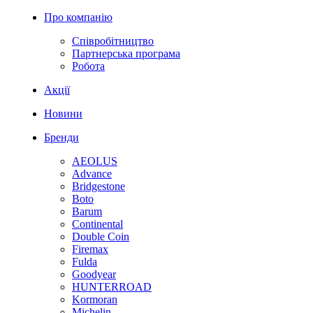
Про компанію
Співробітництво
Партнерська програма
Робота
Акції
Новини
Бренди
AEOLUS
Advance
Bridgestone
Boto
Barum
Continental
Double Coin
Firemax
Fulda
Goodyear
HUNTERROAD
Kormoran
Michelin