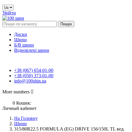
Увійти
Пошук
Диски
Шини
Б/В шини
Відновлені шини
+38 (067) 654-01-00
+38 (050) 373-01-00
info@100shin.ua
More numbers

0
Кошик:
Личный кабинет
На Головну
Шини
315/80R22.5 FORMULA (EG) DRIVE 156/150L TL вед.